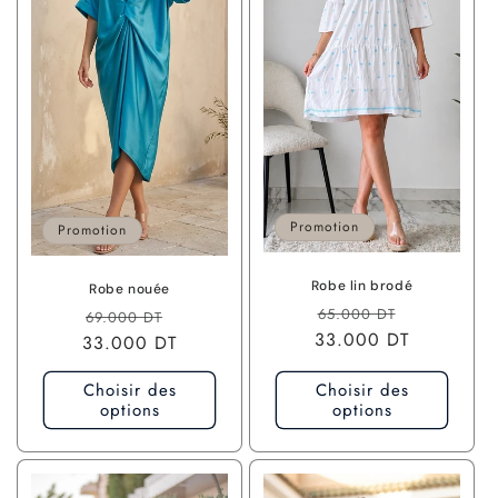
l
o
l
o
n
n
n
n
e
e
l
l
Promotion
Promotion
Robe lin brodé
Robe nouée
P
P
P
P
65.000 DT
69.000 DT
33.000 DT
r
r
33.000 DT
r
r
i
i
i
i
Choisir des
Choisir des
x
x
x
x
options
options
h
p
h
p
a
r
a
r
b
o
b
o