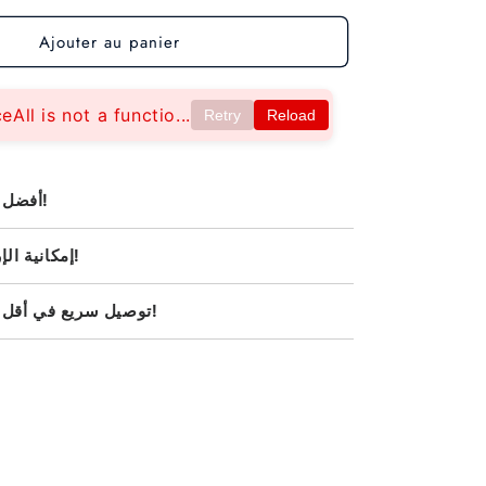
Ajouter au panier
eAll is not a functio...
Retry
Reload
أفضل سعر مضمون!
إمكانية الإرجاع والتبديل!
توصيل سريع في أقل من 48 ساعة!