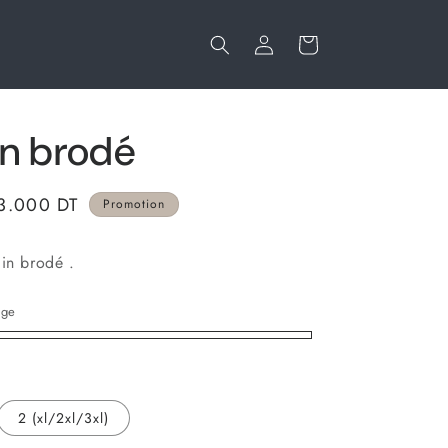
a
n
n
e
i
x
e
i
r
o
in brodé
n
3.000 DT
Promotion
lin brodé .
nge
m
2 (xl/2xl/3xl)