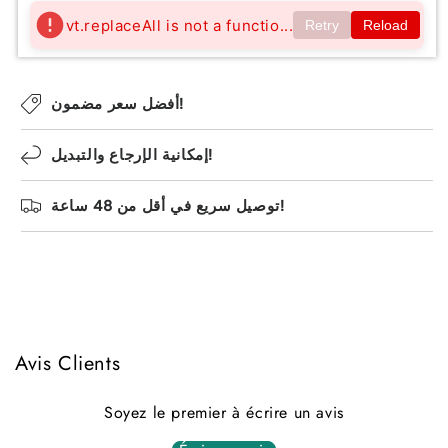
d
d
é
m
o
vt.replaceAll is not a functio...
Retry
Reload
e
e
p
a
u
p
p
u
t
l
o
o
i
e
أفضل سعر مضمون!
e
u
u
s
l
l
é
إمكانية الإرجاع والتبديل!
e
e
e
o
توصيل سريع في أقل من 48 ساعة!
u
i
n
d
i
Avis Clients
s
p
Soyez le premier à écrire un avis
o