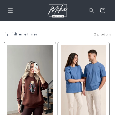
a
et
passer
n
au
i
contenu
e
r
Filtrer et trier
2 produits