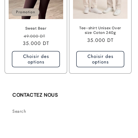
Promotion
Tee-shirt Unisex Over
Sweat Bear
size Coton 240g
P
P
49.000 DT
P
35.000 DT
35.000 DT
r
r
r
i
i
i
Choisir des
Choisir des
x
x
options
options
x
h
p
h
a
r
a
b
o
b
i
m
i
t
o
CONTACTEZ NOUS
t
u
t
u
e
i
Search
e
l
o
l
n
n